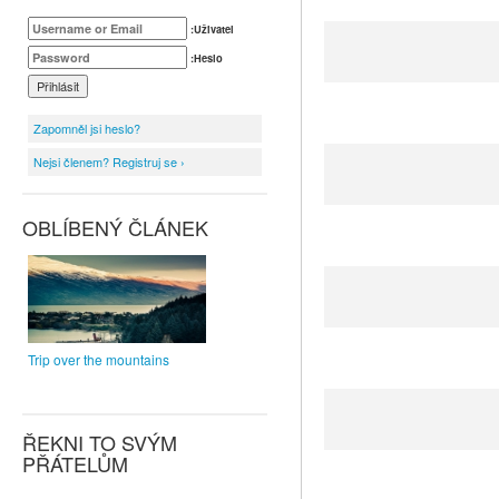
:Uživatel
:Heslo
Zapomněl jsi heslo?
Nejsi členem? Registruj se ›
OBLÍBENÝ ČLÁNEK
Trip over the mountains
ŘEKNI TO SVÝM
PŘÁTELŮM