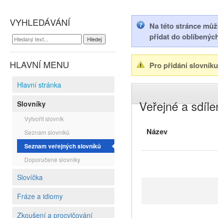
VYHLEDÁVÁNÍ
Na této stránce můžet
přidat do oblíbenýc
HLAVNÍ MENU
Pro přidání slovník
Hlavní stránka
Veřejné a sdíle
Slovníky
Vytvořit slovník
Název
Seznam slovníků
Seznam veřejných slovníků
Doporučené slovníky
Slovíčka
Fráze a idiomy
Zkoušení a procvičování