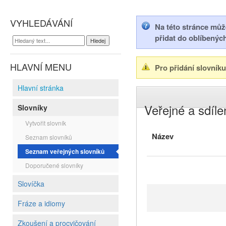
VYHLEDÁVÁNÍ
Na této stránce můžet
přidat do oblíbenýc
HLAVNÍ MENU
Pro přidání slovník
Hlavní stránka
Veřejné a sdíle
Slovníky
Vytvořit slovník
Název
Seznam slovníků
Seznam veřejných slovníků
Doporučené slovníky
Slovíčka
Fráze a idiomy
Zkoušení a procvičování