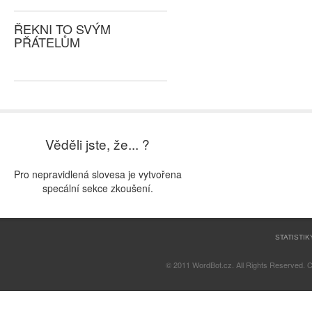
ŘEKNI TO SVÝM
PŘÁTELŮM
Věděli jste, že... ?
Pro nepravidlená slovesa je vytvořena
specální sekce zkoušení.
STATISTIK
© 2011 WordBot.cz. All Rights Reserved. 