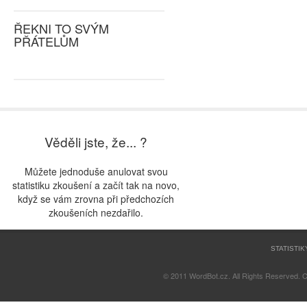
ŘEKNI TO SVÝM
PŘÁTELŮM
Věděli jste, že... ?
Můžete jednoduše anulovat svou
statistiku zkoušení a začít tak na novo,
když se vám zrovna při předchozích
zkoušeních nezdařilo.
STATISTIK
© 2011 WordBot.cz. All Rights Reserved. 