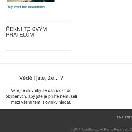
Trip over the mountains
ŘEKNI TO SVÝM
PŘÁTELŮM
Věděli jste, že... ?
Veřejné slovníky se dají uložit do
oblíbených, aby jste je příště nemuseli
mezi všemi těmi slovníky hledat.
STATISTIK
© 2011 WordBot.cz. All Rights Reserved. 