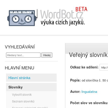
VYHLEDÁVÁNÍ
Veřejný slovník:
HLAVNÍ MENU
Odkaz ke sdílení:
Hlavní stránka
Popis:
od slovíčka č. 50 
Slovníky
Autor:
lingualatina
Vytvořit slovník
Seznam slovníků
Počet slov ve slovníku
Seznam veřejných slovníků