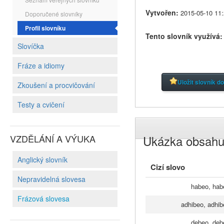
Vytvořen:
2015-05-10 11:
Doporučené slovníky
Profil slovníku
Tento slovník využívá
Slovíčka
Fráze a idiomy
Uložit slovník d
Zkoušení a procvičování
Testy a cvičení
VZDĚLÁNÍ A VÝUKA
Ukázka obsah
Anglický slovník
Cizí slovo
Nepravidelná slovesa
habeo, habe
Frázová slovesa
adhibeo, adhib
debeo, debe