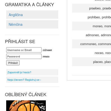
GRAMATIKA A ČLÁNKY
praebeo, praeb
Angličina
prohibeo, prohib
Němčina
moneo, mone
admoneo, admone
PŘIHLÁSIT SE
commoneo, commone
:Uživatel
noceo, noce
:Heslo
placeo, plac
Zapomněl jsi heslo?
Nejsi členem? Registruj se ›
OBLÍBENÝ ČLÁNEK