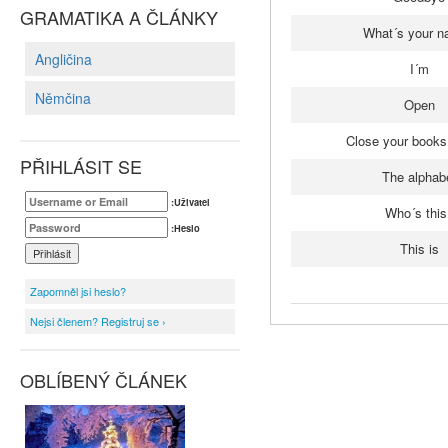
GRAMATIKA A ČLÁNKY
What´s your 
Angličina
I´m
Němčina
Open
Close your books
PŘIHLÁSIT SE
The alphab
:Uživatel
Who´s this
:Heslo
This is
Zapomněl jsi heslo?
Nejsi členem? Registruj se ›
OBLÍBENÝ ČLÁNEK