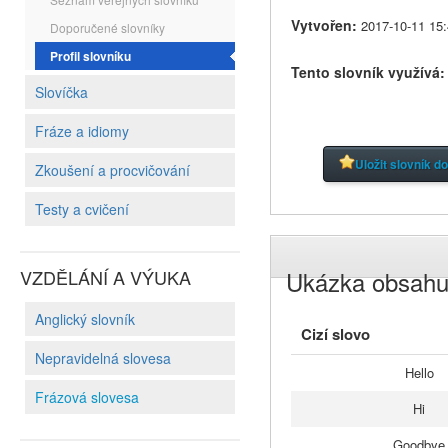
Vytvořen:
2017-10-11 15:
Doporučené slovníky
Profil slovníku
Tento slovník využívá
Slovíčka
Fráze a idiomy
Uložit slovník d
Zkoušení a procvičování
Testy a cvičení
VZDĚLÁNÍ A VÝUKA
Ukázka obsah
Anglický slovník
Cizí slovo
Nepravidelná slovesa
Hello
Frázová slovesa
Hi
Goodbye