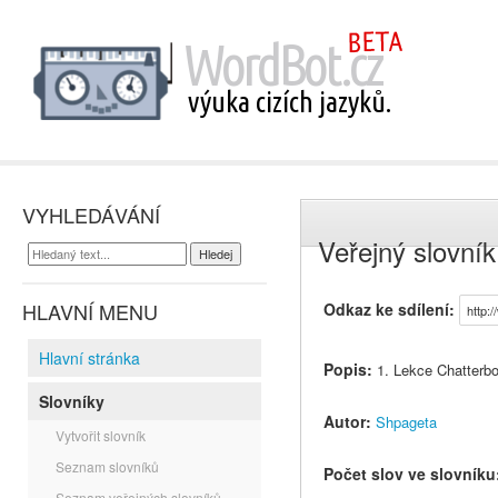
VYHLEDÁVÁNÍ
Veřejný slovník
HLAVNÍ MENU
Odkaz ke sdílení:
Hlavní stránka
Popis:
1. Lekce Chatterb
Slovníky
Autor:
Shpageta
Vytvořit slovník
Seznam slovníků
Počet slov ve slovníku
Seznam veřejných slovníků