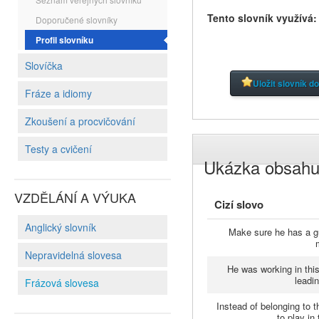
Tento slovník využívá
Doporučené slovníky
Profil slovníku
Slovíčka
Uložit slovník d
Fráze a idiomy
Zkoušení a procvičování
Testy a cvičení
Ukázka obsah
VZDĚLÁNÍ A VÝUKA
Cizí slovo
Anglický slovník
Make sure he has a g
Nepravidelná slovesa
He was working in this
leadi
Frázová slovesa
Instead of belonging to 
to play in 