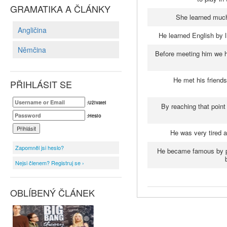
GRAMATIKA A ČLÁNKY
She learned much
Angličina
He learned English by l
Němčina
Before meeting him we h
He met his friend
PŘIHLÁSIT SE
:Uživatel
By reaching that point
:Heslo
He was very tired a
Zapomněl jsi heslo?
He became famous by pu
Nejsi členem? Registruj se ›
OBLÍBENÝ ČLÁNEK