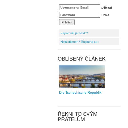
:Uživatel
:Heslo
Zapomněl jsi heslo?
Nejsi členem? Registruj se ›
OBLÍBENÝ ČLÁNEK
Die Tschechische Republik
ŘEKNI TO SVÝM
PŘÁTELŮM