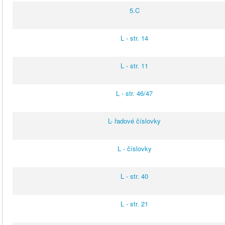
5.C
L - str. 14
L - str. 11
L - str. 46/47
L- řadové číslovky
L - číslovky
L - str. 40
L - str. 21