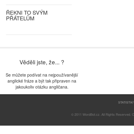
ŘEKNI TO SVÝM
PŘÁTELŮM
Věděli jste, že... ?
Se můžete podívat na nejpoužívanější
anglické fráze a být tak připraven na
jakoukoliv otázku angličana.
STATISTIK
© 2011 WordBot.cz. All Rights Reserved. 