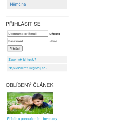
Němčina
PŘIHLÁSIT SE
:Uživatel
:Heslo
Zapomněl jsi heslo?
Nejsi členem? Registruj se ›
OBLÍBENÝ ČLÁNEK
Příběh s ponaučením - lovestory