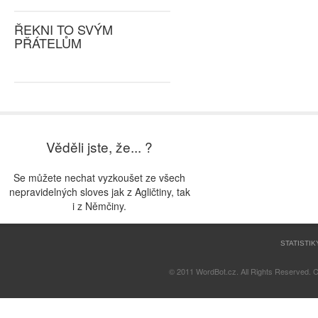
ŘEKNI TO SVÝM
PŘÁTELŮM
Věděli jste, že... ?
Se můžete nechat vyzkoušet ze všech
nepravidelných sloves jak z Agličtiny, tak
i z Němčiny.
STATISTIK
© 2011 WordBot.cz. All Rights Reserved. 