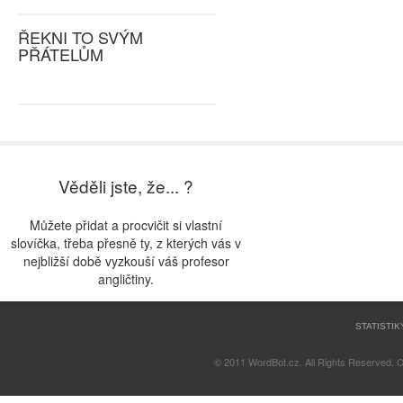
ŘEKNI TO SVÝM
PŘÁTELŮM
Věděli jste, že... ?
Můžete přidat a procvičit si vlastní
slovíčka, třeba přesně ty, z kterých vás v
nejbližší době vyzkouší váš profesor
angličtiny.
STATISTIK
© 2011 WordBot.cz. All Rights Reserved. 