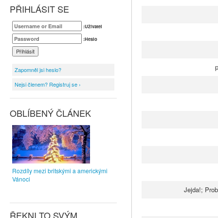
PŘIHLÁSIT SE
:Uživatel
:Heslo
p
Zapomněl jsi heslo?
Nejsi členem? Registruj se ›
OBLÍBENÝ ČLÁNEK
Rozdíly mezi britskými a americkými
Vánoci
Jejda!; Prob
ŘEKNI TO SVÝM