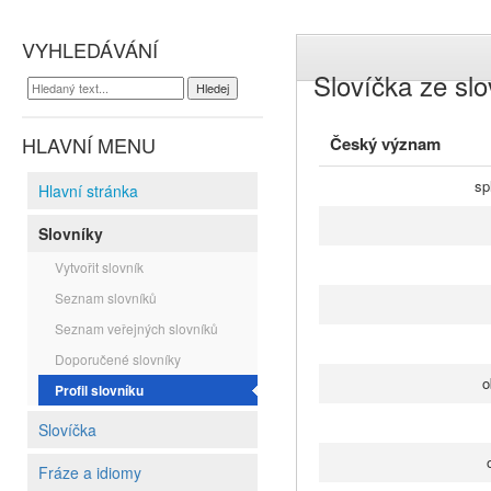
VYHLEDÁVÁNÍ
Slovíčka ze slo
HLAVNÍ MENU
Český význam
sp
Hlavní stránka
Slovníky
Vytvořit slovník
Seznam slovníků
Seznam veřejných slovníků
Doporučené slovníky
o
Profil slovníku
Slovíčka
Fráze a idiomy