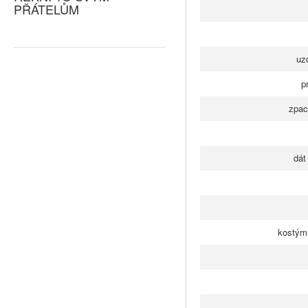
PŘÁTELŮM
uz
p
zpac
dát
kostým 