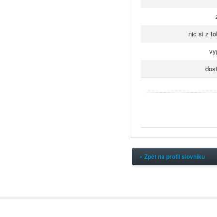
nic si z t
vy
dos
« Zpět na profil slovníku